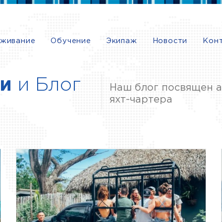
живание
Обучение
Экипаж
Новости
Кон
и
и Блог
Наш блог посвящен а
яхт-чартера