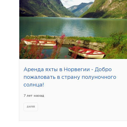
Аренда яхты в Норвегии - Добро
пожаловать в страну полуночного
солнца!
7 лет назад
ДАЛЕЕ