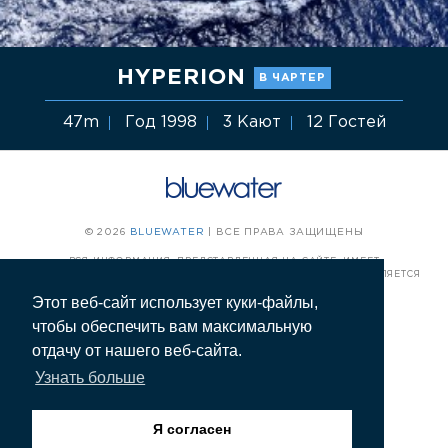
HYPERION
В ЧАРТЕР
47m
Год 1998
3 Кают
12 Гостей
© 2026
BLUEWATER
| ВСЕ ПРАВА ЗАЩИЩЕНЫ
ВСЯ ИНФОРМАЦИЯ, ПРЕДСТАВЛЕННАЯ НА САЙТЕ, ИМЕЕТ
ИНФОРМАЦИОННЫЙ ХАРАКТЕР И ПУБЛИЧНОЙ ОФЕРТОЙ НЕ ЯВЛЯЕТСЯ
Этот веб-сайт использует куки-файлы,
ПОЛИТИКА КОНФИДЕНЦИАЛЬНОСТИ
чтобы обеспечить вам максимальную
отдачу от нашего веб-сайта.
АРЕНДА ЯХТ
Узнать больше
ПОКУПКА И ПРОДАЖА ЯХТ
Я согласен
ОБУЧЕНИЕ ЭКИПАЖА