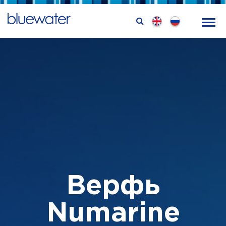
Верфь
Numarine