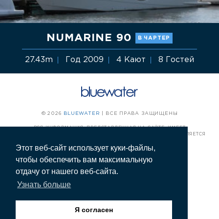
NUMARINE 90
В ЧАРТЕР
27.43m
Год 2009
4 Кают
8 Гостей
© 2026
BLUEWATER
| ВСЕ ПРАВА ЗАЩИЩЕНЫ
ВСЯ ИНФОРМАЦИЯ, ПРЕДСТАВЛЕННАЯ НА САЙТЕ, ИМЕЕТ
ИНФОРМАЦИОННЫЙ ХАРАКТЕР И ПУБЛИЧНОЙ ОФЕРТОЙ НЕ ЯВЛЯЕТСЯ
Этот веб-сайт использует куки-файлы,
ПОЛИТИКА КОНФИДЕНЦИАЛЬНОСТИ
чтобы обеспечить вам максимальную
отдачу от нашего веб-сайта.
АРЕНДА ЯХТ
Узнать больше
ПОКУПКА И ПРОДАЖА ЯХТ
Я согласен
ОБУЧЕНИЕ ЭКИПАЖА