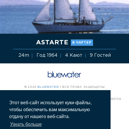
ASTARTE
В ЧАРТЕР
24m
Год 1964
4 Кают
9 Гостей
© 2026
BLUEWATER
| ВСЕ ПРАВА ЗАЩИЩЕНЫ
ВСЯ ИНФОРМАЦИЯ, ПРЕДСТАВЛЕННАЯ НА САЙТЕ, ИМЕЕТ
ИНФОРМАЦИОННЫЙ ХАРАКТЕР И ПУБЛИЧНОЙ ОФЕРТОЙ НЕ ЯВЛЯЕТСЯ
Этот веб-сайт использует куки-файлы,
ПОЛИТИКА КОНФИДЕНЦИАЛЬНОСТИ
чтобы обеспечить вам максимальную
отдачу от нашего веб-сайта.
Узнать больше
АРЕНДА ЯХТ