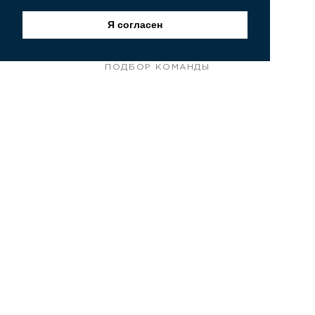
ПОКУПКА И ПРОДАЖА ЯХТ
Я согласен
ОБУЧЕНИЕ ЭКИПАЖА
ПОДБОР КОМАНДЫ
ЯХТ-МЕНЕДЖМЕНТ
О КОМПАНИИ
НОВОСТИ И БЛОГ
НАШ ФЛОТ
НАША КОМАНДА
КАРТА САЙТА
ПОИСК