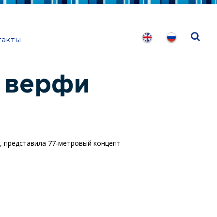
такты
т верфи
ct, представила 77-метровый концепт