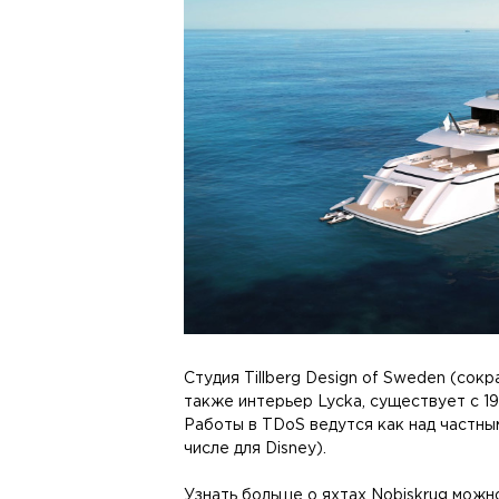
Студия Tillberg Design of Sweden (сок
также интерьер Lycka, существует с 19
Работы в TDoS ведутся как над частным
числе для Disney).
Узнать больше о яхтах Nobiskrug можн