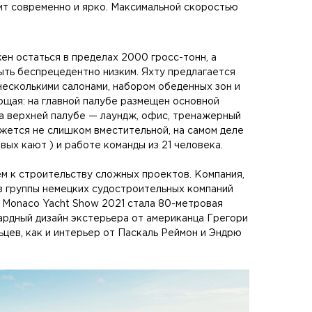
ит современно и ярко. Максимальной скоростью
н остаться в пределах 2000 гросс-тонн, а
ыть беспрецедентно низким. Яхту предлагается
есколькими салонами, набором обеденных зон и
щая: на главной палубе размещен основной
на верхней палубе — лаундж, офис, тренажерный
кажется не слишком вместительной, на самом деле
вых кают ) и работе команды из 21 человека.
м к строительству сложных проектов. Компания,
ав группы немецких судостроительных компаний
 Monaco Yacht Show 2021 стала 80-метровая
гардный дизайн экстерьера от американца Грегори
цев, как и интерьер от Паскаль Реймон и Эндрю