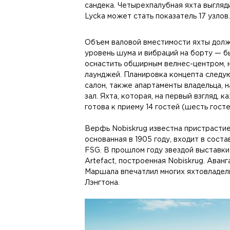
сандека. Четырехпалубная яхта выгляд
Lycka может стать показатель 17 узлов.
Объем валовой вместимости яхты долже
уровень шума и вибраций на борту — б
оснастить обширным велнес-центром, н
лаунджей. Планировка концепта следую
салон, также апартаменты владельца, 
зал. Яхта, которая, на первый взгляд, 
готова к приему 14 гостей (шесть госте
Верфь Nobiskrug известна пристрастие
основанная в 1905 году, входит в сост
FSG. В прошлом году звездой выставки
Artefact, построенная Nobiskrug. Аван
Маршала впечатлил многих яхтовладель
Лэнгтона.