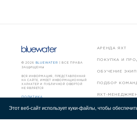
АРЕНДА ЯХТ
ПОКУПКА И ПРО
© 2026
BLUEWATER
| ВСЕ ПРАВА
ЗАЩИЩЕНЫ
ОБУЧЕНИЕ ЭКИ
ВСЯ ИНФОРМАЦИЯ, ПРЕДСТАВЛЕННАЯ
НА САЙТЕ, ИМЕЕТ ИНФОРМАЦИОННЫЙ
ПОДБОР КОМАН
ХАРАКТЕР И ПУБЛИЧНОЙ ОФЕРТОЙ
НЕ ЯВЛЯЕТСЯ
ЯХТ-МЕНЕДЖМЕ
ПОЛИТИКА
КОНФИДЕНЦИАЛЬНОСТИ
Этот веб-сайт использует куки-файлы, чтобы обеспечит